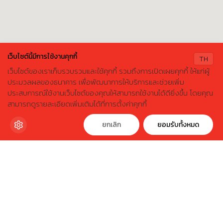
เว็บไซต์นี้มีการใช้งานคุกกี้
TH
เว็บไซต์ของเราเก็บรวบรวมและใช้คุกกี้ รวมถึงการเปิดเผยคุกกี้ ให้แก่ผู้
ประมวลผลของธนาคาร เพื่อพัฒนาการให้บริการและช่วยเพิ่ม
ประสบการณ์ใช้งานเว็บไซต์ของคุณให้สามารถใช้งานได้ดียิ่งขึ้น โดยคุณ
X
ค้นหาบ้านมือสองธอส.
สามารถดูรายละเอียดเพิ่มเติมได้ที่การตั้งค่าคุกกี้
ลองเปลี่ยนมาใช้ผ่านแอปดูสิ ใช้ง่าย รวดเร็ว โหลดเลย!
ดาวน์โหลดฟรี
ยกเลิก
ยอมรับทั้งหมด
ตำแหน่งของคุณ
ตัวกรอง