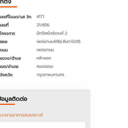
ที่ตั้ง
4171
เลขที่โฉนด/นส 3ก.
21/656
เลขที่
มีทรัพย์เรซิเดนซ์ 2
โครงการ
เพชรเกษม69(ซ.อินทาปัจ9)
ซอย
เพชรเกษม
ถนน
หลักสอง
แขวง/ตำบล
หนองแขม
เขต/อำเภอ
กรุงเทพมหานคร
จังหวัด
ข้อมูลติดต่อ
นาคารอาคารสงเคราะห์