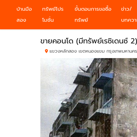
บ้านมือ
ทรัพย์โปร
ขั้นตอนการขอซื้อ
ข่าว/
สอง
โมชั่น
ทรัพย์
บทควา
ขายคอนโด (มีทรัพย์เรซิเดนซ์ 2
แขวงหลักสอง เขตหนองแขม กรุงเทพมหานค