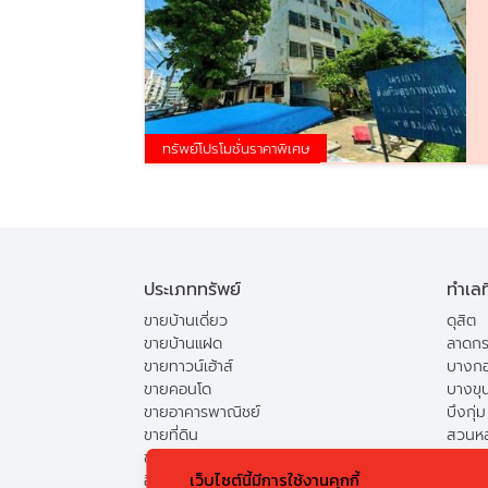
ทรัพย์โปรโมชั่นราคาพิเศษ
ประเภททรัพย์
ทำเลท
ขายบ้านเดี่ยว
ดุสิต
ขายบ้านแฝด
ลาดกร
ขายทาวน์เฮ้าส์
บางกอ
ขายคอนโด
บางขุ
ขายอาคารพาณิชย์
บึงกุ่ม
ขายที่ดิน
สวนห
ขายแฟลต
ดอนเม
เว็บไซต์นี้มีการใช้งานคุกกี้
อื่น
คันนา