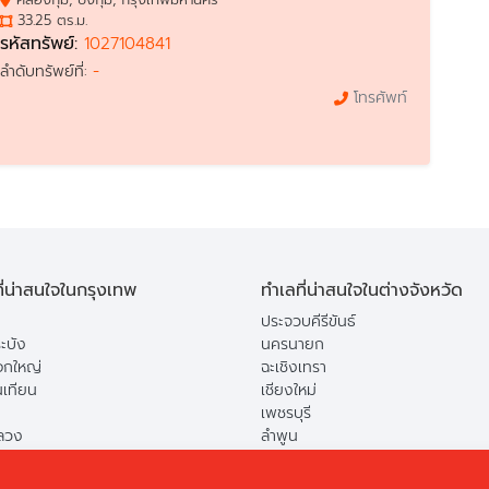
33.25 ตร.ม.
รหัสทรัพย์:
1027104841
-
ลำดับทรัพย์ที่:
โทรศัพท์
ี่น่าสนใจในกรุงเทพ
ทำเลที่น่าสนใจในต่างจังหวัด
ประจวบคีรีขันธ์
ะบัง
นครนายก
กใหญ่
ฉะเชิงเทรา
นเทียน
เชียงใหม่
เพชรบุรี
ลวง
ลำพูน
ือง
ปทุมธานี
ยาว
สระบุรี