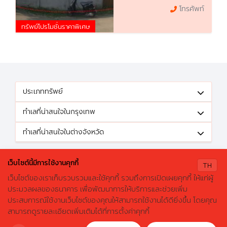
โทรศัพท์
ทรัพย์โปรโมชั่นราคาพิเศษ
ประเภททรัพย์
ทำเลที่น่าสนใจในกรุงเทพ
ทำเลที่น่าสนใจในต่างจังหวัด
ติดตามข้อเสนอดีๆได้ที่
เว็บไซต์นี้มีการใช้งานคุกกี้
TH
เว็บไซต์ของเราเก็บรวบรวมและใช้คุกกี้ รวมถึงการเปิดเผยคุกกี้ ให้แก่ผู้
ประมวลผลของธนาคาร เพื่อพัฒนาการให้บริการและช่วยเพิ่ม
ประสบการณ์ใช้งานเว็บไซต์ของคุณให้สามารถใช้งานได้ดียิ่งขึ้น โดยคุณ
X
ค้นหาบ้านมือสองธอส.
© 2026 GHBhomecenter.com. All rights reserved.
สามารถดูรายละเอียดเพิ่มเติมได้ที่การตั้งค่าคุกกี้
ลองเปลี่ยนมาใช้ผ่านแอปดูสิ ใช้ง่าย รวดเร็ว โหลดเลย!
ธนาคารอาคารสงเคราะห์ (สำนักงานใหญ่) 63 ถนนพระราม 9 เขตห้วยขวาง
กรุงเทพมหานคร 10310