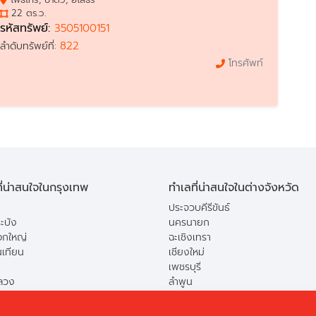
22 ตร.ว.
รหัสทรัพย์:
3505100151
822
ลำดับทรัพย์ที่:
โทรศัพท์
ี่น่าสนใจในกรุงเทพ
ทำเลที่น่าสนใจในต่างจังหวัด
ประจวบคีรีขันธ์
ะบัง
นครนายก
กใหญ่
ฉะเชิงเทรา
นเทียน
เชียงใหม่
เพชรบุรี
ลวง
ลำพูน
ือง
ปทุมธานี
ยาว
สระบุรี