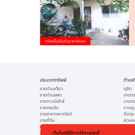
ทรัพย์โปรโมชั่นราคาพิเศษ
ประเภททรัพย์
ทำเลท
ขายบ้านเดี่ยว
ดุสิต
ขายบ้านแฝด
ลาดกร
ขายทาวน์เฮ้าส์
บางกอ
ขายคอนโด
บางขุ
ขายอาคารพาณิชย์
บึงกุ่ม
ขายที่ดิน
สวนห
ขายแฟลต
ดอนเม
เว็บไซต์นี้มีการใช้งานคุกกี้
อื่น
คันนา