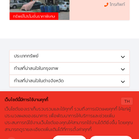
โทรศัพท์
ทรัพย์โปรโมชั่นราคาพิเศษ
ประเภททรัพย์
ทำเลที่น่าสนใจในกรุงเทพ
ทำเลที่น่าสนใจในต่างจังหวัด
ติดตามข้อเสนอดีๆได้ที่
เว็บไซต์นี้มีการใช้งานคุกกี้
TH
เว็บไซต์ของเราเก็บรวบรวมและใช้คุกกี้ รวมถึงการเปิดเผยคุกกี้ ให้แก่ผู้
ประมวลผลของธนาคาร เพื่อพัฒนาการให้บริการและช่วยเพิ่ม
ประสบการณ์ใช้งานเว็บไซต์ของคุณให้สามารถใช้งานได้ดียิ่งขึ้น โดยคุณ
X
ค้นหาบ้านมือสองธอส.
© 2026 GHBhomecenter.com. All rights reserved.
สามารถดูรายละเอียดเพิ่มเติมได้ที่การตั้งค่าคุกกี้
ลองเปลี่ยนมาใช้ผ่านแอปดูสิ ใช้ง่าย รวดเร็ว โหลดเลย!
ธนาคารอาคารสงเคราะห์ (สำนักงานใหญ่) 63 ถนนพระราม 9 เขตห้วยขวาง
กรุงเทพมหานคร 10310