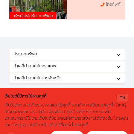
โทรศัพท์
ทรัพย์โปรโมชั่นราคาพิเศษ
ประเภททรัพย์
ทำเลที่น่าสนใจในกรุงเทพ
ทำเลที่น่าสนใจในต่างจังหวัด
ติดตามข้อเสนอดีๆได้ที่
เว็บไซต์นี้มีการใช้งานคุกกี้
TH
เว็บไซต์ของเราเก็บรวบรวมและใช้คุกกี้ รวมถึงการเปิดเผยคุกกี้ ให้แก่ผู้
ประมวลผลของธนาคาร เพื่อพัฒนาการให้บริการและช่วยเพิ่ม
ประสบการณ์ใช้งานเว็บไซต์ของคุณให้สามารถใช้งานได้ดียิ่งขึ้น โดยคุณ
X
ค้นหาบ้านมือสองธอส.
© 2026 GHBhomecenter.com. All rights reserved.
สามารถดูรายละเอียดเพิ่มเติมได้ที่การตั้งค่าคุกกี้
ลองเปลี่ยนมาใช้ผ่านแอปดูสิ ใช้ง่าย รวดเร็ว โหลดเลย!
ธนาคารอาคารสงเคราะห์ (สำนักงานใหญ่) 63 ถนนพระราม 9 เขตห้วยขวาง
กรุงเทพมหานคร 10310