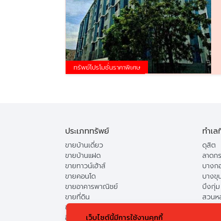
ทรัพย์โปรโมชั่นราคาพิเศษ
ประเภททรัพย์
ทำเลท
ขายบ้านเดี่ยว
ดุสิต
ขายบ้านแฝด
ลาดกร
ขายทาวน์เฮ้าส์
บางกอ
ขายคอนโด
บางขุ
ขายอาคารพาณิชย์
บึงกุ่ม
ขายที่ดิน
สวนห
ขายแฟลต
ดอนเม
เว็บไซต์นี้มีการใช้งานคุกกี้
อื่น
คันนา