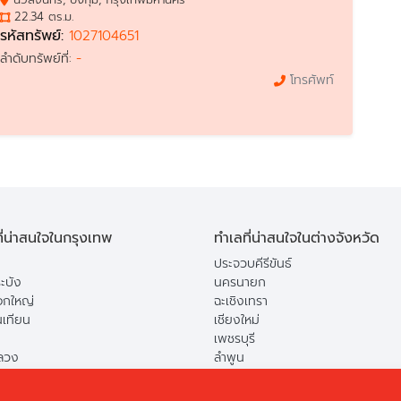
22.34 ตร.ม.
รหัสทรัพย์:
1027104651
-
ลำดับทรัพย์ที่:
โทรศัพท์
ี่น่าสนใจในกรุงเทพ
ทำเลที่น่าสนใจในต่างจังหวัด
ประจวบคีรีขันธ์
ะบัง
นครนายก
กใหญ่
ฉะเชิงเทรา
นเทียน
เชียงใหม่
เพชรบุรี
ลวง
ลำพูน
ือง
ปทุมธานี
ยาว
สระบุรี