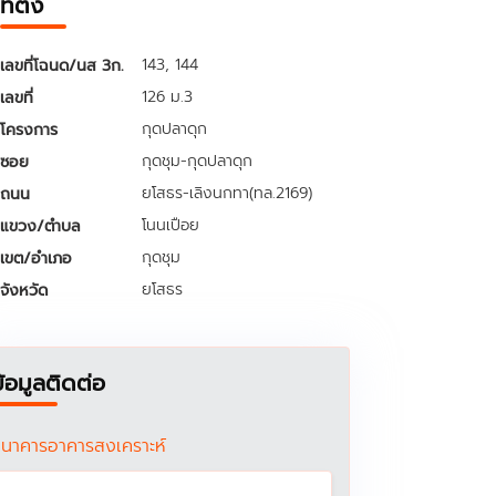
ที่ตั้ง
143, 144
เลขที่โฉนด/นส 3ก.
126 ม.3
เลขที่
กุดปลาดุก
โครงการ
กุดชุม-กุดปลาดุก
ซอย
ยโสธร-เลิงนกทา(ทล.2169)
ถนน
โนนเปือย
แขวง/ตำบล
กุดชุม
เขต/อำเภอ
ยโสธร
จังหวัด
ข้อมูลติดต่อ
นาคารอาคารสงเคราะห์