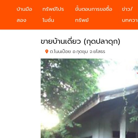
บ้านมือ
ทรัพย์โปร
ขั้นตอนการขอซื้อ
ข่าว/
สอง
โมชั่น
ทรัพย์
บทควา
ขายบ้านเดี่ยว (กุดปลาดุก)
ต.โนนเปือย อ.กุดชุม จ.ยโสธร