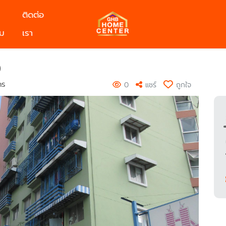
ติดต่อ
ม
เรา
)
คร
0
แชร์
ถูกใจ