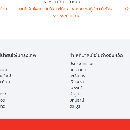
ธอส ทำให้คนไทยมีบ้าน
บ้าน
บ้านในฝันใครๆ ก็มีได้ แต่ถ้าจะเลือกสินเชื่อกู้บ้านเมื่อไหร่
สร้
ต้อง ธอส. เท่านั้น
ี่น่าสนใจในกรุงเทพ
ทำเลที่น่าสนใจในต่างจังหวัด
ประจวบคีรีขันธ์
ะบัง
นครนายก
กใหญ่
ฉะเชิงเทรา
นเทียน
เชียงใหม่
เพชรบุรี
ลวง
ลำพูน
ือง
ปทุมธานี
ยาว
สระบุรี