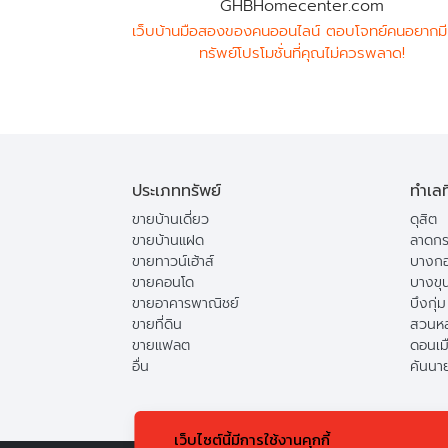
GHBHomecenter.com
เว็บบ้านมือสองของคนออนไลน์ ตอบโจทย์คนอยากมี
ทรัพย์โปรโมชั่นที่คุณไม่ควรพลาด!
ประเภททรัพย์
ทำเลท
ขายบ้านเดี่ยว
ดุสิต
ขายบ้านแฝด
ลาดกร
ขายทาวน์เฮ้าส์
บางกอ
ขายคอนโด
บางขุ
ขายอาคารพาณิชย์
บึงกุ่ม
ขายที่ดิน
สวนห
ขายแฟลต
ดอนเม
อื่น
คันนา
เว็บไซต์นี้มีการใช้งานคุกกี้