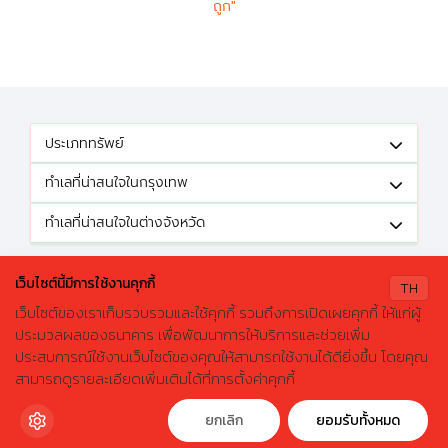
ถูก"
ประเภททรัพย์
ทำเลที่น่าสนใจในกรุงเทพ
ทำเลที่น่าสนใจในต่างจังหวัด
ติดตามข้อเสนอดีๆได้ที่
เว็บไซต์นี้มีการใช้งานคุกกี้
TH
เว็บไซต์ของเราเก็บรวบรวมและใช้คุกกี้ รวมถึงการเปิดเผยคุกกี้ ให้แก่ผู้
ประมวลผลของธนาคาร เพื่อพัฒนาการให้บริการและช่วยเพิ่ม
ประสบการณ์ใช้งานเว็บไซต์ของคุณให้สามารถใช้งานได้ดียิ่งขึ้น โดยคุณ
X
ค้นหาบ้านมือสองธอส.
© 2026 GHBhomecenter.com. All rights reserved.
สามารถดูรายละเอียดเพิ่มเติมได้ที่การตั้งค่าคุกกี้
ลองเปลี่ยนมาใช้ผ่านแอปดูสิ ใช้ง่าย รวดเร็ว โหลดเลย!
ธนาคารอาคารสงเคราะห์ (สำนักงานใหญ่) 63 ถนนพระราม 9 เขตห้วยขวาง
กรุงเทพมหานคร 10310
ดาวน์โหลดฟรี
ยกเลิก
ยอมรับทั้งหมด
โทรศัพท์: 0-2645-9000 โทรสาร: 0-2645-9001 อีเมล :
crm@ghb.co.th
เว็บไซต์
:
www.ghbank.co.th