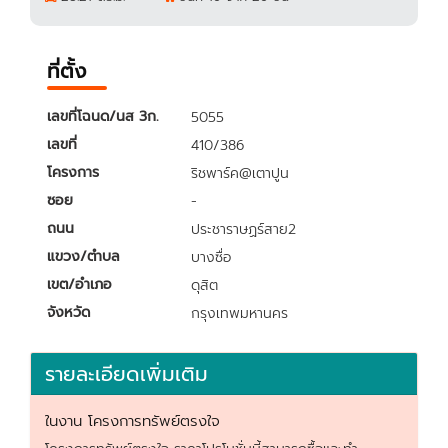
ที่ตั้ง
เลขที่โฉนด/นส 3ก.
5055
เลขที่
410/386
โครงการ
ริชพาร์ค@เตาปูน
ซอย
-
ถนน
ประชาราษฏร์สาย2
แขวง/ตำบล
บางซื่อ
เขต/อำเภอ
ดุสิต
จังหวัด
กรุงเทพมหานคร
รายละเอียดเพิ่มเติม
ในงาน โครงการทรัพย์ตรงใจ