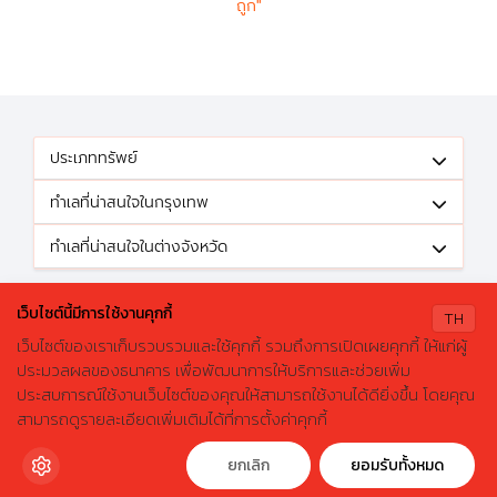
ถูก"
ประเภททรัพย์
ทำเลที่น่าสนใจในกรุงเทพ
ทำเลที่น่าสนใจในต่างจังหวัด
ติดตามข้อเสนอดีๆได้ที่
เว็บไซต์นี้มีการใช้งานคุกกี้
TH
เว็บไซต์ของเราเก็บรวบรวมและใช้คุกกี้ รวมถึงการเปิดเผยคุกกี้ ให้แก่ผู้
ประมวลผลของธนาคาร เพื่อพัฒนาการให้บริการและช่วยเพิ่ม
ประสบการณ์ใช้งานเว็บไซต์ของคุณให้สามารถใช้งานได้ดียิ่งขึ้น โดยคุณ
X
ค้นหาบ้านมือสองธอส.
© 2026 GHBhomecenter.com. All rights reserved.
สามารถดูรายละเอียดเพิ่มเติมได้ที่การตั้งค่าคุกกี้
ลองเปลี่ยนมาใช้ผ่านแอปดูสิ ใช้ง่าย รวดเร็ว โหลดเลย!
ธนาคารอาคารสงเคราะห์ (สำนักงานใหญ่) 63 ถนนพระราม 9 เขตห้วยขวาง
กรุงเทพมหานคร 10310
ดาวน์โหลดฟรี
ยกเลิก
ยอมรับทั้งหมด
โทรศัพท์: 0-2645-9000 โทรสาร: 0-2645-9001 อีเมล :
crm@ghb.co.th
เว็บไซต์
:
www.ghbank.co.th