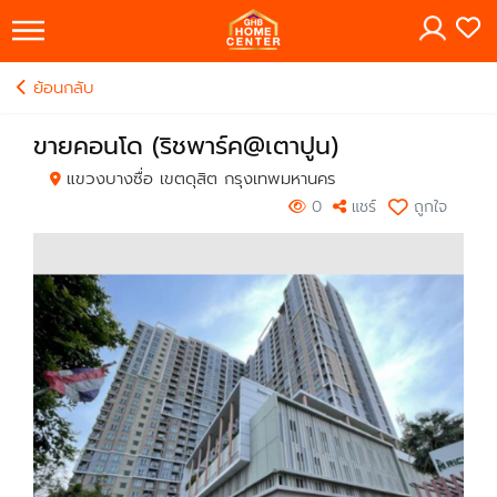
×
ย้อนกลับ
ขายคอนโด (ริชพาร์ค@เตาปูน)
แขวงบางซื่อ เขตดุสิต กรุงเทพมหานคร
0
แชร์
ถูกใจ