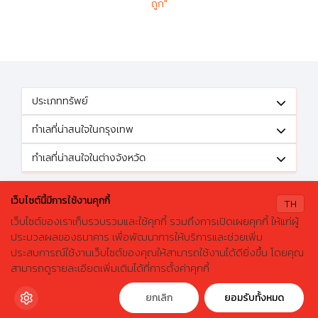
ถูก"
ประเภททรัพย์
ทำเลที่น่าสนใจในกรุงเทพ
ทำเลที่น่าสนใจในต่างจังหวัด
ติดตามข้อเสนอดีๆได้ที่
เว็บไซต์นี้มีการใช้งานคุกกี้
TH
เว็บไซต์ของเราเก็บรวบรวมและใช้คุกกี้ รวมถึงการเปิดเผยคุกกี้ ให้แก่ผู้
ประมวลผลของธนาคาร เพื่อพัฒนาการให้บริการและช่วยเพิ่ม
ประสบการณ์ใช้งานเว็บไซต์ของคุณให้สามารถใช้งานได้ดียิ่งขึ้น โดยคุณ
X
ค้นหาบ้านมือสองธอส.
© 2026 GHBhomecenter.com. All rights reserved.
สามารถดูรายละเอียดเพิ่มเติมได้ที่การตั้งค่าคุกกี้
ลองเปลี่ยนมาใช้ผ่านแอปดูสิ ใช้ง่าย รวดเร็ว โหลดเลย!
ธนาคารอาคารสงเคราะห์ (สำนักงานใหญ่) 63 ถนนพระราม 9 เขตห้วยขวาง
กรุงเทพมหานคร 10310
ดาวน์โหลดฟรี
ยกเลิก
ยอมรับทั้งหมด
โทรศัพท์: 0-2645-9000 โทรสาร: 0-2645-9001 อีเมล :
crm@ghb.co.th
เว็บไซต์
:
www.ghbank.co.th