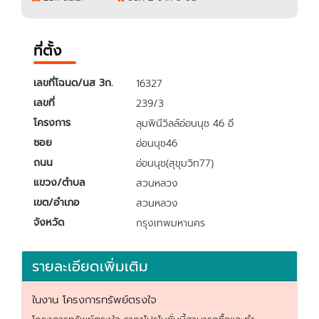
ที่ตั้ง
เลขที่โฉนด/นส 3ก.
16327
เลขที่
239/3
โครงการ
ลุมพินีวิลล์อ่อนนุช 46 อี
ซอย
อ่อนนุช46
ถนน
อ่อนนุช(สุขุมวิท77)
แขวง/ตำบล
สวนหลวง
เขต/อำเภอ
สวนหลวง
จังหวัด
กรุงเทพมหานคร
รายละเอียดเพิ่มเติม
ในงาน โครงการทรัพย์ตรงใจ