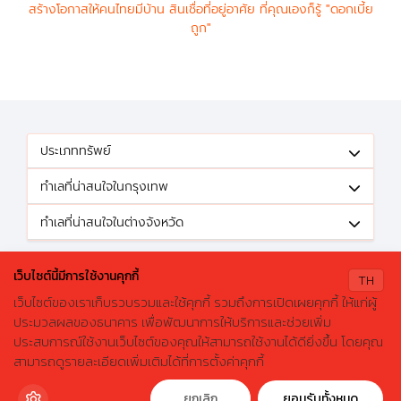
สร้างโอกาสให้คนไทยมีบ้าน สินเชื่อที่อยู่อาศัย ที่คุณเองก็รู้ "ดอกเบี้ย
ถูก"
ประเภททรัพย์
ทำเลที่น่าสนใจในกรุงเทพ
ทำเลที่น่าสนใจในต่างจังหวัด
ติดตามข้อเสนอดีๆได้ที่
เว็บไซต์นี้มีการใช้งานคุกกี้
TH
เว็บไซต์ของเราเก็บรวบรวมและใช้คุกกี้ รวมถึงการเปิดเผยคุกกี้ ให้แก่ผู้
ประมวลผลของธนาคาร เพื่อพัฒนาการให้บริการและช่วยเพิ่ม
ประสบการณ์ใช้งานเว็บไซต์ของคุณให้สามารถใช้งานได้ดียิ่งขึ้น โดยคุณ
X
ค้นหาบ้านมือสองธอส.
© 2026 GHBhomecenter.com. All rights reserved.
สามารถดูรายละเอียดเพิ่มเติมได้ที่การตั้งค่าคุกกี้
ลองเปลี่ยนมาใช้ผ่านแอปดูสิ ใช้ง่าย รวดเร็ว โหลดเลย!
ธนาคารอาคารสงเคราะห์ (สำนักงานใหญ่) 63 ถนนพระราม 9 เขตห้วยขวาง
กรุงเทพมหานคร 10310
ดาวน์โหลดฟรี
ยกเลิก
ยอมรับทั้งหมด