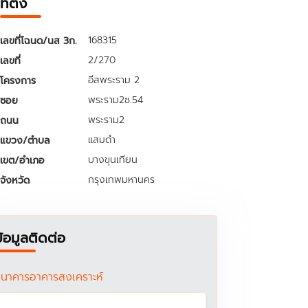
ที่ตั้ง
168315
เลขที่โฉนด/นส 3ก.
2/270
เลขที่
อีสพระราม 2
โครงการ
พระราม2ซ.54
ซอย
พระราม2
ถนน
แสมดำ
แขวง/ตำบล
บางขุนเทียน
เขต/อำเภอ
กรุงเทพมหานคร
จังหวัด
ข้อมูลติดต่อ
นาคารอาคารสงเคราะห์