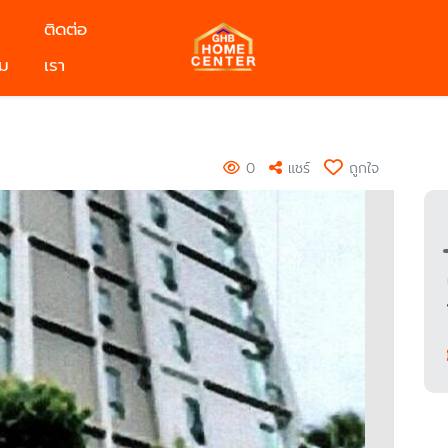
ติดต่อ
ม
เรา
ร
0
แชร์
ถูกใจ