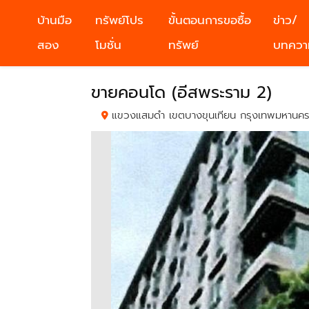
บ้านมือ
ทรัพย์โปร
ขั้นตอนการขอซื้อ
ข่าว/
สอง
โมชั่น
ทรัพย์
บทควา
ขายคอนโด (อีสพระราม 2)
แขวงแสมดำ เขตบางขุนเทียน กรุงเทพมหานค