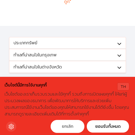
ถูก"
ประเภททรัพย์
ทำเลที่น่าสนใจในกรุงเทพ
ทำเลที่น่าสนใจในต่างจังหวัด
ติดตามข้อเสนอดีๆได้ที่
เว็บไซต์นี้มีการใช้งานคุกกี้
TH
เว็บไซต์ของเราเก็บรวบรวมและใช้คุกกี้ รวมถึงการเปิดเผยคุกกี้ ให้แก่ผู้
ประมวลผลของธนาคาร เพื่อพัฒนาการให้บริการและช่วยเพิ่ม
ประสบการณ์ใช้งานเว็บไซต์ของคุณให้สามารถใช้งานได้ดียิ่งขึ้น โดยคุณ
X
ค้นหาบ้านมือสองธอส.
© 2026 GHBhomecenter.com. All rights reserved.
สามารถดูรายละเอียดเพิ่มเติมได้ที่การตั้งค่าคุกกี้
ลองเปลี่ยนมาใช้ผ่านแอปดูสิ ใช้ง่าย รวดเร็ว โหลดเลย!
ธนาคารอาคารสงเคราะห์ (สำนักงานใหญ่) 63 ถนนพระราม 9 เขตห้วยขวาง
กรุงเทพมหานคร 10310
ดาวน์โหลดฟรี
ยกเลิก
ยอมรับทั้งหมด
โทรศัพท์: 0-2645-9000 โทรสาร: 0-2645-9001 อีเมล :
crm@ghb.co.th
เว็บไซต์
:
www.ghbank.co.th