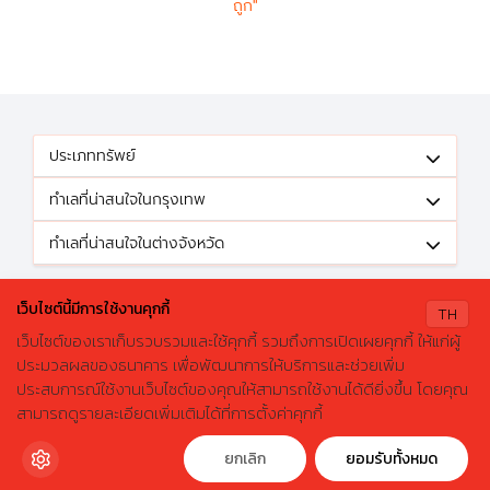
ถูก"
ประเภททรัพย์
ทำเลที่น่าสนใจในกรุงเทพ
ทำเลที่น่าสนใจในต่างจังหวัด
ติดตามข้อเสนอดีๆได้ที่
เว็บไซต์นี้มีการใช้งานคุกกี้
TH
เว็บไซต์ของเราเก็บรวบรวมและใช้คุกกี้ รวมถึงการเปิดเผยคุกกี้ ให้แก่ผู้
ประมวลผลของธนาคาร เพื่อพัฒนาการให้บริการและช่วยเพิ่ม
ประสบการณ์ใช้งานเว็บไซต์ของคุณให้สามารถใช้งานได้ดียิ่งขึ้น โดยคุณ
X
ค้นหาบ้านมือสองธอส.
© 2026 GHBhomecenter.com. All rights reserved.
สามารถดูรายละเอียดเพิ่มเติมได้ที่การตั้งค่าคุกกี้
ลองเปลี่ยนมาใช้ผ่านแอปดูสิ ใช้ง่าย รวดเร็ว โหลดเลย!
ธนาคารอาคารสงเคราะห์ (สำนักงานใหญ่) 63 ถนนพระราม 9 เขตห้วยขวาง
กรุงเทพมหานคร 10310
ดาวน์โหลดฟรี
ยกเลิก
ยอมรับทั้งหมด
โทรศัพท์: 0-2645-9000 โทรสาร: 0-2645-9001 อีเมล :
crm@ghb.co.th
เว็บไซต์
:
www.ghbank.co.th