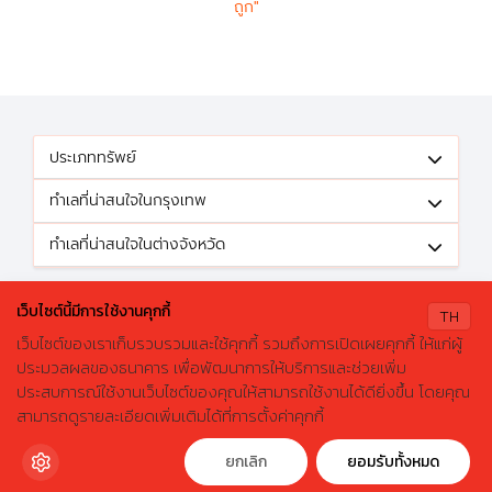
ถูก"
ประเภททรัพย์
ทำเลที่น่าสนใจในกรุงเทพ
ทำเลที่น่าสนใจในต่างจังหวัด
ติดตามข้อเสนอดีๆได้ที่
เว็บไซต์นี้มีการใช้งานคุกกี้
TH
เว็บไซต์ของเราเก็บรวบรวมและใช้คุกกี้ รวมถึงการเปิดเผยคุกกี้ ให้แก่ผู้
ประมวลผลของธนาคาร เพื่อพัฒนาการให้บริการและช่วยเพิ่ม
ประสบการณ์ใช้งานเว็บไซต์ของคุณให้สามารถใช้งานได้ดียิ่งขึ้น โดยคุณ
X
ค้นหาบ้านมือสองธอส.
© 2026 GHBhomecenter.com. All rights reserved.
สามารถดูรายละเอียดเพิ่มเติมได้ที่การตั้งค่าคุกกี้
ลองเปลี่ยนมาใช้ผ่านแอปดูสิ ใช้ง่าย รวดเร็ว โหลดเลย!
ธนาคารอาคารสงเคราะห์ (สำนักงานใหญ่) 63 ถนนพระราม 9 เขตห้วยขวาง
กรุงเทพมหานคร 10310
ดาวน์โหลดฟรี
ยกเลิก
ยอมรับทั้งหมด
โทรศัพท์: 0-2645-9000 โทรสาร: 0-2645-9001 อีเมล :
crm@ghb.co.th
เว็บไซต์
:
www.ghbank.co.th