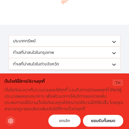
ถูก"
ประเภททรัพย์
ทำเลที่น่าสนใจในกรุงเทพ
ทำเลที่น่าสนใจในต่างจังหวัด
ติดตามข้อเสนอดีๆได้ที่
เว็บไซต์นี้มีการใช้งานคุกกี้
TH
เว็บไซต์ของเราเก็บรวบรวมและใช้คุกกี้ รวมถึงการเปิดเผยคุกกี้ ให้แก่ผู้
ประมวลผลของธนาคาร เพื่อพัฒนาการให้บริการและช่วยเพิ่ม
ประสบการณ์ใช้งานเว็บไซต์ของคุณให้สามารถใช้งานได้ดียิ่งขึ้น โดยคุณ
X
ค้นหาบ้านมือสองธอส.
© 2026 GHBhomecenter.com. All rights reserved.
สามารถดูรายละเอียดเพิ่มเติมได้ที่การตั้งค่าคุกกี้
ลองเปลี่ยนมาใช้ผ่านแอปดูสิ ใช้ง่าย รวดเร็ว โหลดเลย!
ธนาคารอาคารสงเคราะห์ (สำนักงานใหญ่) 63 ถนนพระราม 9 เขตห้วยขวาง
กรุงเทพมหานคร 10310
ดาวน์โหลดฟรี
ยกเลิก
ยอมรับทั้งหมด
โทรศัพท์: 0-2645-9000 โทรสาร: 0-2645-9001 อีเมล :
crm@ghb.co.th
เว็บไซต์
:
www.ghbank.co.th