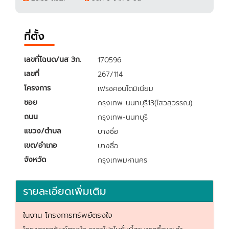
ที่ตั้ง
เลขที่โฉนด/นส 3ก.
170596
เลขที่
267/114
โครงการ
เฟรชคอนโดมิเนียม
ซอย
กรุงเทพ-นนทบุรี13(ไสวสุวรรณ)
ถนน
กรุงเทพ-นนทบุรี
แขวง/ตำบล
บางซื่อ
เขต/อำเภอ
บางซื่อ
จังหวัด
กรุงเทพมหานคร
รายละเอียดเพิ่มเติม
ในงาน โครงการทรัพย์ตรงใจ