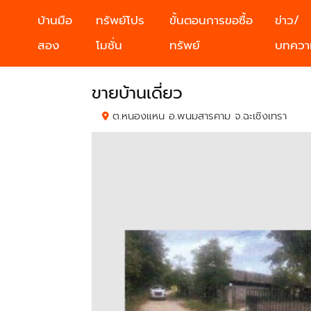
บ้านมือ
ทรัพย์โปร
ขั้นตอนการขอซื้อ
ข่าว/
สอง
โมชั่น
ทรัพย์
บทควา
ขายบ้านเดี่ยว
ต.หนองแหน อ.พนมสารคาม จ.ฉะเชิงเทรา