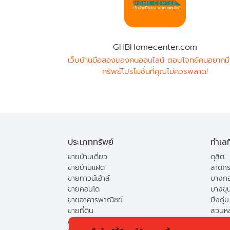
GHBHomecenter.com
เว็บบ้านมือสองของคนออนไลน์ ตอบโจทย์คนอยากมี
ทรัพย์โปรโมชั่นที่คุณไม่ควรพลาด!
ประเภททรัพย์
ทำเลท
ขายบ้านเดี่ยว
ดุสิต
ขายบ้านแฝด
ลาดกร
ขายทาวน์เฮ้าส์
บางกอ
ขายคอนโด
บางขุ
ขายอาคารพาณิชย์
บึงกุ่ม
ขายที่ดิน
สวนห
ขายแฟลต
ดอนเม