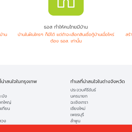
ธอส ทำให้คนไทยมีบ้าน
บ้าน
บ้านในฝันใครๆ ก็มีได้ แต่ถ้าจะเลือกสินเชื่อกู้บ้านเมื่อไหร่
สร้
ต้อง ธอส. เท่านั้น
ี่น่าสนใจในกรุงเทพ
ทำเลที่น่าสนใจในต่างจังหวัด
ประจวบคีรีขันธ์
ะบัง
นครนายก
กใหญ่
ฉะเชิงเทรา
นเทียน
เชียงใหม่
เพชรบุรี
ลวง
ลำพูน
ือง
ปทุมธานี