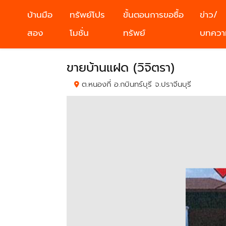
บ้านมือ
ทรัพย์โปร
ขั้นตอนการขอซื้อ
ข่าว/
สอง
โมชั่น
ทรัพย์
บทควา
ขายบ้านแฝด (วิจิตรา)
ต.หนองกี่ อ.กบินทร์บุรี จ.ปราจีนบุรี