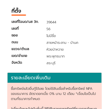
ที่ตั้ง
เลขที่โฉนด/นส 3ก.
39644
เลขที่
56
ซอย
ไม่มีชื่อ
ถนน
สายหน้าระลาน - บ้านค
แขวง/ตำบล
ห้วยป่าหวาย
เขต/อำเภอ
พระพุทธบาท
จังหวัด
สระบุรี
รายละเอียดเพิ่มเติม
ซื้อทรัพย์แล้วยื่นกู้ได้เลย โดยใช้สินเชื่อสำหรับซื้อทรัพย์ NPA
ของธนาคาร อัตราดอกเบี้ย 0% นาน 12 เดือน *เงื่อนไขเป็นไป
ตามที่ธนาคารกำหนด
*เงื่อนไขและโปรโมชั่นนี้ ใช้ได้ในรายการทรัพย์ที่ธนาคารกำหนด