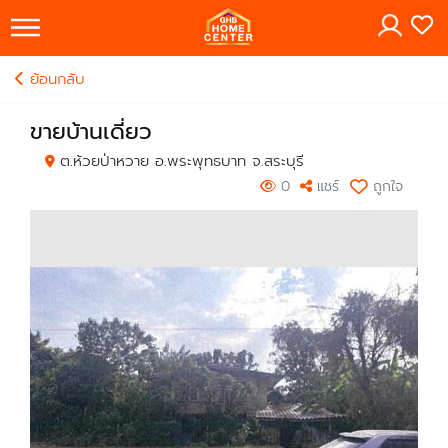
×
ย้อนกลับ
ขายบ้านเดี่ยว
ต.ห้วยป่าหวาย อ.พระพุทธบาท จ.สระบุรี
0
แชร์
ถูกใจ