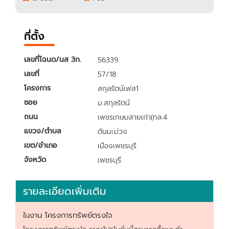
ที่ตั้ง
เลขที่โฉนด/นส 3ก.
56339
เลขที่
57/18
โครงการ
สกุลรัตน์เฟส1
ซอย
ม.สกุลรัตน์
ถนน
เพชรเกษมสายเก่า(ทล.4
แขวง/ตำบล
ต้นมะม่วง
เขต/อำเภอ
เมืองเพชรบุรี
จังหวัด
เพชรบุรี
รายละเอียดเพิ่มเติม
ในงาน โครงการทรัพย์ตรงใจ