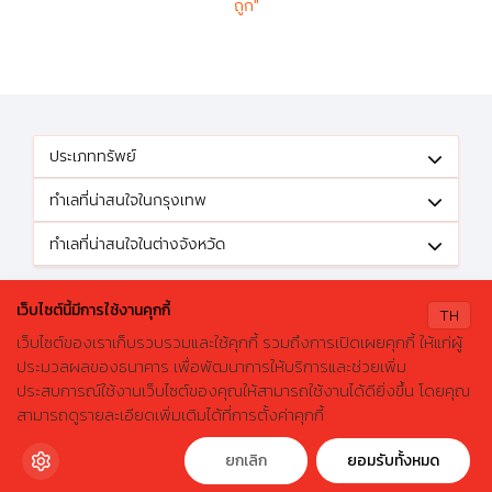
ถูก"
ประเภททรัพย์
ทำเลที่น่าสนใจในกรุงเทพ
ทำเลที่น่าสนใจในต่างจังหวัด
ติดตามข้อเสนอดีๆได้ที่
เว็บไซต์นี้มีการใช้งานคุกกี้
TH
เว็บไซต์ของเราเก็บรวบรวมและใช้คุกกี้ รวมถึงการเปิดเผยคุกกี้ ให้แก่ผู้
ประมวลผลของธนาคาร เพื่อพัฒนาการให้บริการและช่วยเพิ่ม
ประสบการณ์ใช้งานเว็บไซต์ของคุณให้สามารถใช้งานได้ดียิ่งขึ้น โดยคุณ
X
ค้นหาบ้านมือสองธอส.
© 2026 GHBhomecenter.com. All rights reserved.
สามารถดูรายละเอียดเพิ่มเติมได้ที่การตั้งค่าคุกกี้
ลองเปลี่ยนมาใช้ผ่านแอปดูสิ ใช้ง่าย รวดเร็ว โหลดเลย!
ธนาคารอาคารสงเคราะห์ (สำนักงานใหญ่) 63 ถนนพระราม 9 เขตห้วยขวาง
กรุงเทพมหานคร 10310
ดาวน์โหลดฟรี
ยกเลิก
ยอมรับทั้งหมด
โทรศัพท์: 0-2645-9000 โทรสาร: 0-2645-9001 อีเมล :
crm@ghb.co.th
เว็บไซต์
:
www.ghbank.co.th