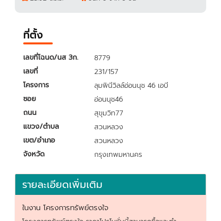
ที่ตั้ง
เลขที่โฉนด/นส 3ก.
8779
เลขที่
231/157
โครงการ
ลุมพินีวิลล์อ่อนนุช 46 เอบี
ซอย
อ่อนนุช46
ถนน
สุขุมวิท77
แขวง/ตำบล
สวนหลวง
เขต/อำเภอ
สวนหลวง
จังหวัด
กรุงเทพมหานคร
รายละเอียดเพิ่มเติม
ในงาน โครงการทรัพย์ตรงใจ