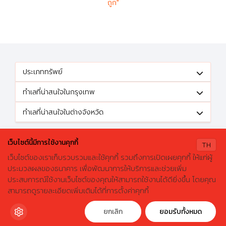
ถูก"
ประเภททรัพย์
ทำเลที่น่าสนใจในกรุงเทพ
ทำเลที่น่าสนใจในต่างจังหวัด
ติดตามข้อเสนอดีๆได้ที่
เว็บไซต์นี้มีการใช้งานคุกกี้
TH
เว็บไซต์ของเราเก็บรวบรวมและใช้คุกกี้ รวมถึงการเปิดเผยคุกกี้ ให้แก่ผู้
ประมวลผลของธนาคาร เพื่อพัฒนาการให้บริการและช่วยเพิ่ม
ประสบการณ์ใช้งานเว็บไซต์ของคุณให้สามารถใช้งานได้ดียิ่งขึ้น โดยคุณ
X
ค้นหาบ้านมือสองธอส.
© 2026 GHBhomecenter.com. All rights reserved.
สามารถดูรายละเอียดเพิ่มเติมได้ที่การตั้งค่าคุกกี้
ลองเปลี่ยนมาใช้ผ่านแอปดูสิ ใช้ง่าย รวดเร็ว โหลดเลย!
ธนาคารอาคารสงเคราะห์ (สำนักงานใหญ่) 63 ถนนพระราม 9 เขตห้วยขวาง
กรุงเทพมหานคร 10310
ดาวน์โหลดฟรี
ยกเลิก
ยอมรับทั้งหมด
โทรศัพท์: 0-2645-9000 โทรสาร: 0-2645-9001 อีเมล :
crm@ghb.co.th
เว็บไซต์
:
www.ghbank.co.th