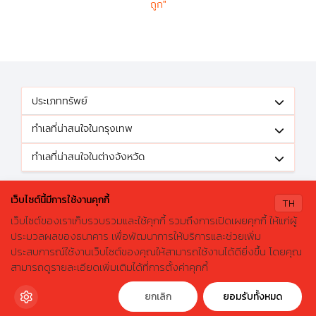
ถูก"
ประเภททรัพย์
ทำเลที่น่าสนใจในกรุงเทพ
ทำเลที่น่าสนใจในต่างจังหวัด
ติดตามข้อเสนอดีๆได้ที่
เว็บไซต์นี้มีการใช้งานคุกกี้
TH
เว็บไซต์ของเราเก็บรวบรวมและใช้คุกกี้ รวมถึงการเปิดเผยคุกกี้ ให้แก่ผู้
ประมวลผลของธนาคาร เพื่อพัฒนาการให้บริการและช่วยเพิ่ม
ประสบการณ์ใช้งานเว็บไซต์ของคุณให้สามารถใช้งานได้ดียิ่งขึ้น โดยคุณ
X
ค้นหาบ้านมือสองธอส.
© 2026 GHBhomecenter.com. All rights reserved.
สามารถดูรายละเอียดเพิ่มเติมได้ที่การตั้งค่าคุกกี้
ลองเปลี่ยนมาใช้ผ่านแอปดูสิ ใช้ง่าย รวดเร็ว โหลดเลย!
ธนาคารอาคารสงเคราะห์ (สำนักงานใหญ่) 63 ถนนพระราม 9 เขตห้วยขวาง
กรุงเทพมหานคร 10310
ดาวน์โหลดฟรี
ยกเลิก
ยอมรับทั้งหมด
โทรศัพท์: 0-2645-9000 โทรสาร: 0-2645-9001 อีเมล :
crm@ghb.co.th
เว็บไซต์
:
www.ghbank.co.th