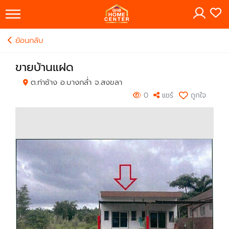
×
ย้อนกลับ
ขายบ้านแฝด
ต.ท่าช้าง อ.บางกล่ำ จ.สงขลา
0
แชร์
ถูกใจ