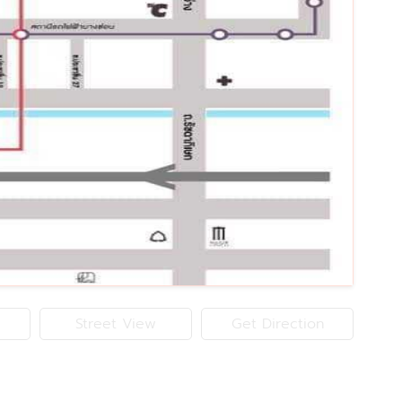
Street View
Get Direction