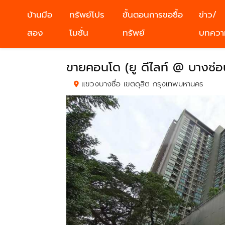
บ้านมือ
ทรัพย์โปร
ขั้นตอนการขอซื้อ
ข่าว/
สอง
โมชั่น
ทรัพย์
บทควา
ขายคอนโด (ยู ดีไลท์ @ บางซ่อน
แขวงบางซื่อ เขตดุสิต กรุงเทพมหานคร