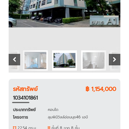
บ้า
บ้า
by ธนา
by ธนา
รหัสทรัพย์
฿ 1,154,000
1034101861
ประเภททรัพย์
คอนโด
โครงการ
ลุมพินีวิลล์อ่อนนุช46 เอบี
22.54 ตร.ม.
ชั้นที่ 8 จาก 8 ชั้น