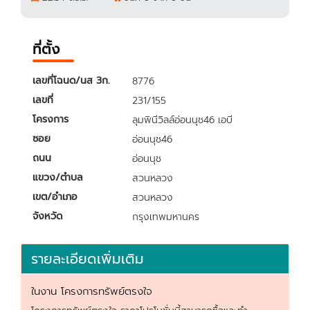
ที่ตั้ง
เลขที่โฉนด/นส 3ก.
8776
เลขที่
231/155
โครงการ
ลุมพินีวิลล์อ่อนนุช46 เอบี
ซอย
อ่อนนุช46
ถนน
อ่อนนุช
แขวง/ตำบล
สวนหลวง
เขต/อำเภอ
สวนหลวง
จังหวัด
กรุงเทพมหานคร
รายละเอียดเพิ่มเติม
ในงาน โครงการทรัพย์ตรงใจ