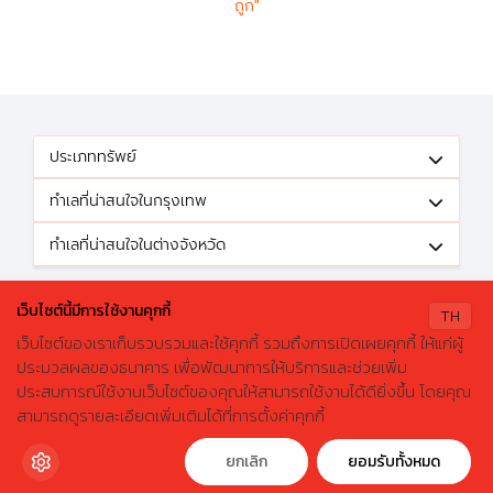
ถูก"
ประเภททรัพย์
ทำเลที่น่าสนใจในกรุงเทพ
ทำเลที่น่าสนใจในต่างจังหวัด
ติดตามข้อเสนอดีๆได้ที่
เว็บไซต์นี้มีการใช้งานคุกกี้
TH
เว็บไซต์ของเราเก็บรวบรวมและใช้คุกกี้ รวมถึงการเปิดเผยคุกกี้ ให้แก่ผู้
ประมวลผลของธนาคาร เพื่อพัฒนาการให้บริการและช่วยเพิ่ม
ประสบการณ์ใช้งานเว็บไซต์ของคุณให้สามารถใช้งานได้ดียิ่งขึ้น โดยคุณ
X
ค้นหาบ้านมือสองธอส.
© 2026 GHBhomecenter.com. All rights reserved.
สามารถดูรายละเอียดเพิ่มเติมได้ที่การตั้งค่าคุกกี้
ลองเปลี่ยนมาใช้ผ่านแอปดูสิ ใช้ง่าย รวดเร็ว โหลดเลย!
ธนาคารอาคารสงเคราะห์ (สำนักงานใหญ่) 63 ถนนพระราม 9 เขตห้วยขวาง
กรุงเทพมหานคร 10310
ดาวน์โหลดฟรี
ยกเลิก
ยอมรับทั้งหมด
โทรศัพท์: 0-2645-9000 โทรสาร: 0-2645-9001 อีเมล :
crm@ghb.co.th
เว็บไซต์
:
www.ghbank.co.th