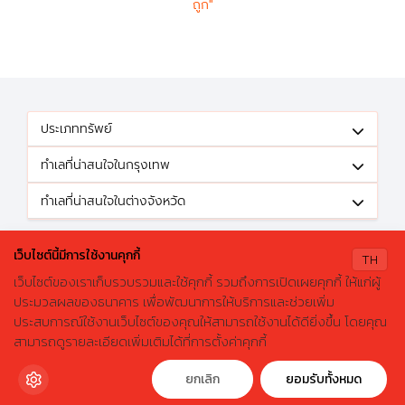
ถูก"
ประเภททรัพย์
ทำเลที่น่าสนใจในกรุงเทพ
ทำเลที่น่าสนใจในต่างจังหวัด
ติดตามข้อเสนอดีๆได้ที่
เว็บไซต์นี้มีการใช้งานคุกกี้
TH
เว็บไซต์ของเราเก็บรวบรวมและใช้คุกกี้ รวมถึงการเปิดเผยคุกกี้ ให้แก่ผู้
ประมวลผลของธนาคาร เพื่อพัฒนาการให้บริการและช่วยเพิ่ม
ประสบการณ์ใช้งานเว็บไซต์ของคุณให้สามารถใช้งานได้ดียิ่งขึ้น โดยคุณ
X
ค้นหาบ้านมือสองธอส.
© 2026 GHBhomecenter.com. All rights reserved.
สามารถดูรายละเอียดเพิ่มเติมได้ที่การตั้งค่าคุกกี้
ลองเปลี่ยนมาใช้ผ่านแอปดูสิ ใช้ง่าย รวดเร็ว โหลดเลย!
ธนาคารอาคารสงเคราะห์ (สำนักงานใหญ่) 63 ถนนพระราม 9 เขตห้วยขวาง
กรุงเทพมหานคร 10310
ดาวน์โหลดฟรี
ยกเลิก
ยอมรับทั้งหมด
โทรศัพท์: 0-2645-9000 โทรสาร: 0-2645-9001 อีเมล :
crm@ghb.co.th
เว็บไซต์
:
www.ghbank.co.th