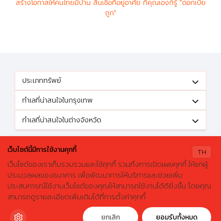
สร้างโอกาสให้คนไทยมีบ้าน สินเชื่อที่อยู่อาศัย ที่คุณเองก็รู้ "ดอกเบี้ย
ถูก"
ประเภททรัพย์
ทำเลที่น่าสนใจในกรุงเทพ
ทำเลที่น่าสนใจในต่างจังหวัด
ติดตามข้อเสนอดีๆได้ที่
เว็บไซต์นี้มีการใช้งานคุกกี้
TH
เว็บไซต์ของเราเก็บรวบรวมและใช้คุกกี้ รวมถึงการเปิดเผยคุกกี้ ให้แก่ผู้
ประมวลผลของธนาคาร เพื่อพัฒนาการให้บริการและช่วยเพิ่ม
ประสบการณ์ใช้งานเว็บไซต์ของคุณให้สามารถใช้งานได้ดียิ่งขึ้น โดยคุณ
X
ค้นหาบ้านมือสองธอส.
© 2026 GHBhomecenter.com. All rights reserved.
สามารถดูรายละเอียดเพิ่มเติมได้ที่การตั้งค่าคุกกี้
ลองเปลี่ยนมาใช้ผ่านแอปดูสิ ใช้ง่าย รวดเร็ว โหลดเลย!
ธนาคารอาคารสงเคราะห์ (สำนักงานใหญ่) 63 ถนนพระราม 9 เขตห้วยขวาง
กรุงเทพมหานคร 10310
ดาวน์โหลดฟรี
ยกเลิก
ยอมรับทั้งหมด
โทรศัพท์: 0-2645-9000 โทรสาร: 0-2645-9001 อีเมล :
crm@ghb.co.th
เว็บไซต์