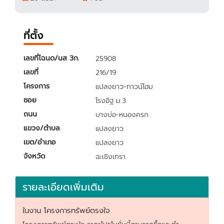
ที่ตั้ง
เลขที่โฉนด/นส 3ก.
25908
เลขที่
216/19
โครงการ
แปลงยาว-ทาวน์โฮม
ซอย
โรงอิฐ ม.3
ถนน
บางบ่อ-หนองครก
แขวง/ตำบล
แปลงยาว
เขต/อำเภอ
แปลงยาว
จังหวัด
ฉะเชิงเทรา
รายละเอียดเพิ่มเติม
ในงาน โครงการทรัพย์ตรงใจ