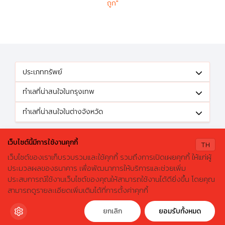
ถูก"
ประเภททรัพย์
ทำเลที่น่าสนใจในกรุงเทพ
ทำเลที่น่าสนใจในต่างจังหวัด
ติดตามข้อเสนอดีๆได้ที่
เว็บไซต์นี้มีการใช้งานคุกกี้
TH
เว็บไซต์ของเราเก็บรวบรวมและใช้คุกกี้ รวมถึงการเปิดเผยคุกกี้ ให้แก่ผู้
ประมวลผลของธนาคาร เพื่อพัฒนาการให้บริการและช่วยเพิ่ม
ประสบการณ์ใช้งานเว็บไซต์ของคุณให้สามารถใช้งานได้ดียิ่งขึ้น โดยคุณ
X
ค้นหาบ้านมือสองธอส.
© 2026 GHBhomecenter.com. All rights reserved.
สามารถดูรายละเอียดเพิ่มเติมได้ที่การตั้งค่าคุกกี้
ลองเปลี่ยนมาใช้ผ่านแอปดูสิ ใช้ง่าย รวดเร็ว โหลดเลย!
ธนาคารอาคารสงเคราะห์ (สำนักงานใหญ่) 63 ถนนพระราม 9 เขตห้วยขวาง
กรุงเทพมหานคร 10310
ดาวน์โหลดฟรี
ยกเลิก
ยอมรับทั้งหมด
โทรศัพท์: 0-2645-9000 โทรสาร: 0-2645-9001 อีเมล :
crm@ghb.co.th
เว็บไซต์
:
www.ghbank.co.th