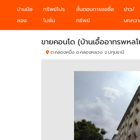
บ้านมือ
ทรัพย์โปร
ขั้นตอนการขอซื้อ
ข่าว/
สอง
โมชั่น
ทรัพย์
บทควา
ขายคอนโด (บ้านเอื้ออาทรพหลโ
ต.คลองหนึ่ง อ.คลองหลวง จ.ปทุมธานี