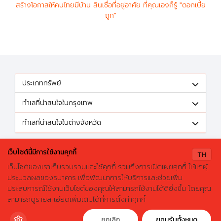
สร้างโอกาสให้คนไทยมีบ้าน สินเชื่อที่อยู่อาศัย ที่คุณเองก็รู้ "ดอกเบี้ย
ถูก"
ประเภททรัพย์
ทำเลที่น่าสนใจในกรุงเทพ
ทำเลที่น่าสนใจในต่างจังหวัด
ติดตามข้อเสนอดีๆได้ที่
เว็บไซต์นี้มีการใช้งานคุกกี้
TH
เว็บไซต์ของเราเก็บรวบรวมและใช้คุกกี้ รวมถึงการเปิดเผยคุกกี้ ให้แก่ผู้
ประมวลผลของธนาคาร เพื่อพัฒนาการให้บริการและช่วยเพิ่ม
ประสบการณ์ใช้งานเว็บไซต์ของคุณให้สามารถใช้งานได้ดียิ่งขึ้น โดยคุณ
X
ค้นหาบ้านมือสองธอส.
© 2026 GHBhomecenter.com. All rights reserved.
สามารถดูรายละเอียดเพิ่มเติมได้ที่การตั้งค่าคุกกี้
ลองเปลี่ยนมาใช้ผ่านแอปดูสิ ใช้ง่าย รวดเร็ว โหลดเลย!
ธนาคารอาคารสงเคราะห์ (สำนักงานใหญ่) 63 ถนนพระราม 9 เขตห้วยขวาง
กรุงเทพมหานคร 10310
ดาวน์โหลดฟรี
ยกเลิก
ยอมรับทั้งหมด