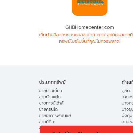
GHBHomecenter.com
เว็บบ้านมือสองของคนออนไลน์ ตอบโจทย์คนอยากมี
ทรัพย์โปรโมชั่นที่คุณไม่ควรพลาด!
ประเภททรัพย์
ทำเลท
ขายบ้านเดี่ยว
ดุสิต
ขายบ้านแฝด
ลาดกร
ขายทาวน์เฮ้าส์
บางกอ
ขายคอนโด
บางขุ
ขายอาคารพาณิชย์
บึงกุ่ม
ขายที่ดิน
สวนห
ขายแฟลต
ดอนเม