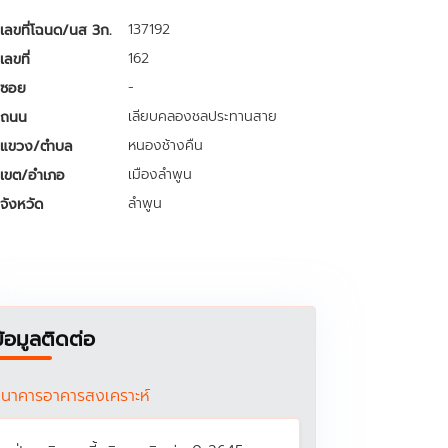
137192
เลขที่โฉนด/นส 3ก.
162
เลขที่
-
ซอย
เลียบคลองชลประทานสาย
ถนน
หนองช้างคืน
แขวง/ตำบล
เมืองลำพูน
เขต/อำเภอ
ลำพูน
จังหวัด
ข้อมูลติดต่อ
นาคารอาคารสงเคราะห์