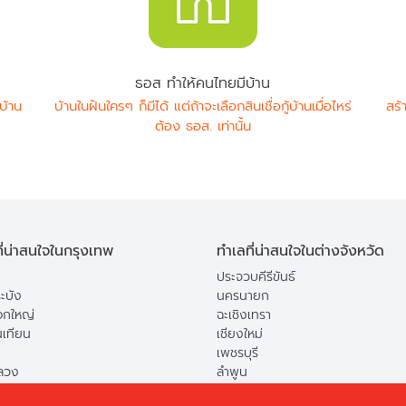
ธอส ทำให้คนไทยมีบ้าน
บ้าน
บ้านในฝันใครๆ ก็มีได้ แต่ถ้าจะเลือกสินเชื่อกู้บ้านเมื่อไหร่
สร้
ต้อง ธอส. เท่านั้น
ี่น่าสนใจในกรุงเทพ
ทำเลที่น่าสนใจในต่างจังหวัด
ประจวบคีรีขันธ์
ะบัง
นครนายก
กใหญ่
ฉะเชิงเทรา
นเทียน
เชียงใหม่
เพชรบุรี
ลวง
ลำพูน
ือง
ปทุมธานี