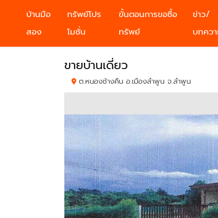
บ้านมือ
ทรัพย์โปร
ขั้นตอนการขอซื้อ
ข่าว/
สอง
โมชั่น
ทรัพย์
บทควา
ขายบ้านเดี่ยว
ต.หนองช้างคืน อ.เมืองลำพูน จ.ลำพูน