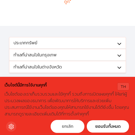
ถูก"
ประเภททรัพย์
ทำเลที่น่าสนใจในกรุงเทพ
ทำเลที่น่าสนใจในต่างจังหวัด
ติดตามข้อเสนอดีๆได้ที่
เว็บไซต์นี้มีการใช้งานคุกกี้
TH
เว็บไซต์ของเราเก็บรวบรวมและใช้คุกกี้ รวมถึงการเปิดเผยคุกกี้ ให้แก่ผู้
ประมวลผลของธนาคาร เพื่อพัฒนาการให้บริการและช่วยเพิ่ม
ประสบการณ์ใช้งานเว็บไซต์ของคุณให้สามารถใช้งานได้ดียิ่งขึ้น โดยคุณ
X
ค้นหาบ้านมือสองธอส.
© 2026 GHBhomecenter.com. All rights reserved.
สามารถดูรายละเอียดเพิ่มเติมได้ที่การตั้งค่าคุกกี้
ลองเปลี่ยนมาใช้ผ่านแอปดูสิ ใช้ง่าย รวดเร็ว โหลดเลย!
ธนาคารอาคารสงเคราะห์ (สำนักงานใหญ่) 63 ถนนพระราม 9 เขตห้วยขวาง
กรุงเทพมหานคร 10310
ดาวน์โหลดฟรี
ยกเลิก
ยอมรับทั้งหมด
โทรศัพท์: 0-2645-9000 โทรสาร: 0-2645-9001 อีเมล :
crm@ghb.co.th
เว็บไซต์
:
www.ghbank.co.th