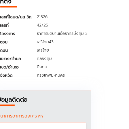
ที่ตั้ง
21326
เลขที่โฉนด/นส 3ก.
42/25
เลขที่
อาคารชุดบ้านเอื้ออาทรบึงกุ่ม 3
โครงการ
เสรีไทย43
ซอย
เสรีไทย
ถนน
คลองกุ่ม
แขวง/ตำบล
บึงกุ่ม
เขต/อำเภอ
กรุงเทพมหานคร
จังหวัด
ข้อมูลติดต่อ
นาคารอาคารสงเคราะห์