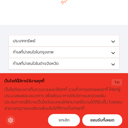
ถูก"
ประเภททรัพย์
ทำเลที่น่าสนใจในกรุงเทพ
ทำเลที่น่าสนใจในต่างจังหวัด
ติดตามข้อเสนอดีๆได้ที่
เว็บไซต์นี้มีการใช้งานคุกกี้
TH
เว็บไซต์ของเราเก็บรวบรวมและใช้คุกกี้ รวมถึงการเปิดเผยคุกกี้ ให้แก่ผู้
ประมวลผลของธนาคาร เพื่อพัฒนาการให้บริการและช่วยเพิ่ม
ประสบการณ์ใช้งานเว็บไซต์ของคุณให้สามารถใช้งานได้ดียิ่งขึ้น โดยคุณ
X
ค้นหาบ้านมือสองธอส.
© 2026 GHBhomecenter.com. All rights reserved.
สามารถดูรายละเอียดเพิ่มเติมได้ที่การตั้งค่าคุกกี้
ลองเปลี่ยนมาใช้ผ่านแอปดูสิ ใช้ง่าย รวดเร็ว โหลดเลย!
ธนาคารอาคารสงเคราะห์ (สำนักงานใหญ่) 63 ถนนพระราม 9 เขตห้วยขวาง
กรุงเทพมหานคร 10310
ดาวน์โหลดฟรี
ยกเลิก
ยอมรับทั้งหมด
โทรศัพท์: 0-2645-9000 โทรสาร: 0-2645-9001 อีเมล :
crm@ghb.co.th
เว็บไซต์
:
www.ghbank.co.th