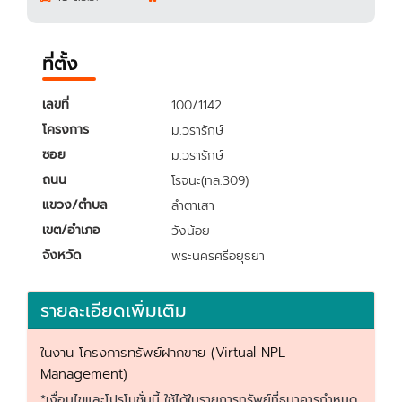
ที่ตั้ง
เลขที่
100/1142
โครงการ
ม.วรารักษ์
ซอย
ม.วรารักษ์
ถนน
โรจนะ(ทล.309)
แขวง/ตำบล
ลำตาเสา
เขต/อำเภอ
วังน้อย
จังหวัด
พระนครศรีอยุธยา
รายละเอียดเพิ่มเติม
ในงาน โครงการทรัพย์ฝากขาย (Virtual NPL
Management)
*เงื่อนไขและโปรโมชั่นนี้ ใช้ได้ในรายการทรัพย์ที่ธนาคารกำหนด