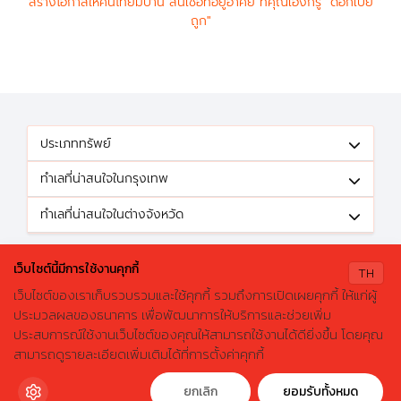
สร้างโอกาสให้คนไทยมีบ้าน สินเชื่อที่อยู่อาศัย ที่คุณเองก็รู้ "ดอกเบี้ย
ถูก"
ประเภททรัพย์
ทำเลที่น่าสนใจในกรุงเทพ
ทำเลที่น่าสนใจในต่างจังหวัด
ติดตามข้อเสนอดีๆได้ที่
เว็บไซต์นี้มีการใช้งานคุกกี้
TH
เว็บไซต์ของเราเก็บรวบรวมและใช้คุกกี้ รวมถึงการเปิดเผยคุกกี้ ให้แก่ผู้
ประมวลผลของธนาคาร เพื่อพัฒนาการให้บริการและช่วยเพิ่ม
ประสบการณ์ใช้งานเว็บไซต์ของคุณให้สามารถใช้งานได้ดียิ่งขึ้น โดยคุณ
X
ค้นหาบ้านมือสองธอส.
© 2026 GHBhomecenter.com. All rights reserved.
สามารถดูรายละเอียดเพิ่มเติมได้ที่การตั้งค่าคุกกี้
ลองเปลี่ยนมาใช้ผ่านแอปดูสิ ใช้ง่าย รวดเร็ว โหลดเลย!
ธนาคารอาคารสงเคราะห์ (สำนักงานใหญ่) 63 ถนนพระราม 9 เขตห้วยขวาง
กรุงเทพมหานคร 10310
ดาวน์โหลดฟรี
ยกเลิก
ยอมรับทั้งหมด
โทรศัพท์: 0-2645-9000 โทรสาร: 0-2645-9001 อีเมล :
crm@ghb.co.th
เว็บไซต์