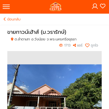
×
ย้อนกลับ
ขายทาวน์เฮ้าส์ (ม.วรารักษ์)
ต.ลำตาเสา อ.วังน้อย จ.พระนครศรีอยุธยา
1713
แชร์
ถูกใจ