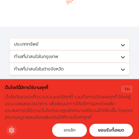
ถูก"
ประเภททรัพย์
ทำเลที่น่าสนใจในกรุงเทพ
ทำเลที่น่าสนใจในต่างจังหวัด
ติดตามข้อเสนอดีๆได้ที่
เว็บไซต์นี้มีการใช้งานคุกกี้
TH
เว็บไซต์ของเราเก็บรวบรวมและใช้คุกกี้ รวมถึงการเปิดเผยคุกกี้ ให้แก่ผู้
ประมวลผลของธนาคาร เพื่อพัฒนาการให้บริการและช่วยเพิ่ม
ประสบการณ์ใช้งานเว็บไซต์ของคุณให้สามารถใช้งานได้ดียิ่งขึ้น โดยคุณ
X
ค้นหาบ้านมือสองธอส.
© 2026 GHBhomecenter.com. All rights reserved.
สามารถดูรายละเอียดเพิ่มเติมได้ที่การตั้งค่าคุกกี้
ลองเปลี่ยนมาใช้ผ่านแอปดูสิ ใช้ง่าย รวดเร็ว โหลดเลย!
ธนาคารอาคารสงเคราะห์ (สำนักงานใหญ่) 63 ถนนพระราม 9 เขตห้วยขวาง
กรุงเทพมหานคร 10310
ดาวน์โหลดฟรี
ยกเลิก
ยอมรับทั้งหมด
โทรศัพท์: 0-2645-9000 โทรสาร: 0-2645-9001 อีเมล :
crm@ghb.co.th
เว็บไซต์
:
www.ghbank.co.th