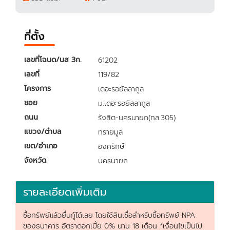
ที่ตั้ง
เลขที่โฉนด/นส 3ก.
61202
เลขที่
119/82
โครงการ
เดอะรอยัลลากูล
ซอย
ม.เดอะรอยัลลากูล
ถนน
รังสิต-นครนายก(ทล.305)
แขวง/ตำบล
ทรายมูล
เขต/อำเภอ
องครักษ์
จังหวัด
นครนายก
รายละเอียดเพิ่มเติม
ซื้อทรัพย์แล้วยื่นกู้ได้เลย โดยใช้สินเชื่อสำหรับซื้อทรัพย์ NPA
ของธนาคาร อัตราดอกเบี้ย 0% นาน 18 เดือน *เงื่อนไขเป็นไป