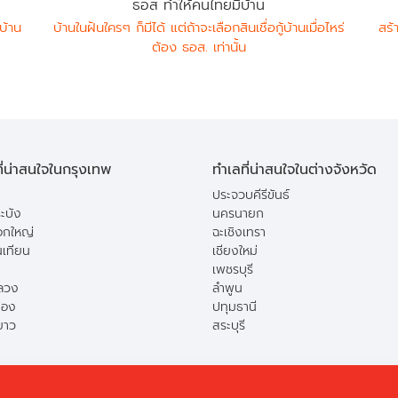
ธอส ทำให้คนไทยมีบ้าน
บ้าน
บ้านในฝันใครๆ ก็มีได้ แต่ถ้าจะเลือกสินเชื่อกู้บ้านเมื่อไหร่
สร้
ต้อง ธอส. เท่านั้น
ี่น่าสนใจในกรุงเทพ
ทำเลที่น่าสนใจในต่างจังหวัด
ประจวบคีรีขันธ์
ะบัง
นครนายก
กใหญ่
ฉะเชิงเทรา
นเทียน
เชียงใหม่
เพชรบุรี
ลวง
ลำพูน
ือง
ปทุมธานี
ยาว
สระบุรี