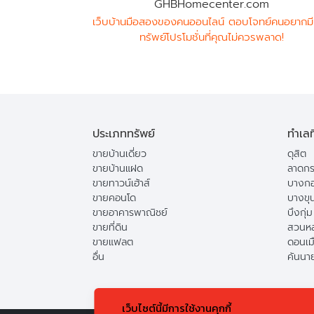
GHBHomecenter.com
เว็บบ้านมือสองของคนออนไลน์ ตอบโจทย์คนอยากมี
ทรัพย์โปรโมชั่นที่คุณไม่ควรพลาด!
ประเภททรัพย์
ทำเลท
ขายบ้านเดี่ยว
ดุสิต
ขายบ้านแฝด
ลาดกร
ขายทาวน์เฮ้าส์
บางกอ
ขายคอนโด
บางขุ
ขายอาคารพาณิชย์
บึงกุ่ม
ขายที่ดิน
สวนห
ขายแฟลต
ดอนเม
อื่น
คันนา
เว็บไซต์นี้มีการใช้งานคุกกี้