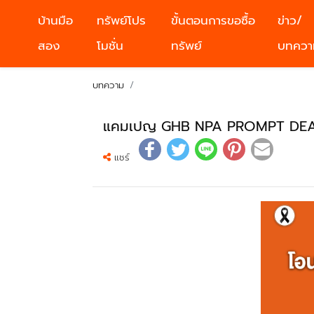
บ้านมือ
ทรัพย์โปร
ขั้นตอนการขอซื้อ
ข่าว/
สอง
โมชั่น
ทรัพย์
บทควา
บทความ
แคมเปญ GHB NPA PROMPT DEALS 
แชร์