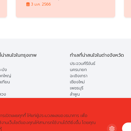
3 ม.ค. 2566
ี่น่าสนใจในกรุงเทพ
ทำเลที่น่าสนใจในต่างจังหวัด
ประจวบคีรีขันธ์
ะบัง
นครนายก
กใหญ่
ฉะเชิงเทรา
นเทียน
เชียงใหม่
เพชรบุรี
ลวง
ลำพูน
ือง
ปทุมธานี
ยาว
สระบุรี
การเปิดเผยคุกกี้ ให้แก่ผู้ประมวลผลของธนาคาร เพื่อ
งานเว็บไซต์ของคุณให้สามารถใช้งานได้ดียิ่งขึ้น โดยคุณ
ี้