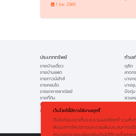
ส่วนบุคคล ธนาคารจึงได้กำหนดนโยบาย
1 มิ.ย. 2565
คุ้มครองข้อมูลส่วนบุคคลโดยสามารถศึกษาราย
ละเอียดที่เว็บไซต์ของธนาคาร
ประเภททรัพย์
ทำเลท
ขายบ้านเดี่ยว
ดุสิต
ขายบ้านแฝด
ลาดกร
ขายทาวน์เฮ้าส์
บางกอ
ขายคอนโด
บางขุ
ขายอาคารพาณิชย์
บึงกุ่ม
ขายที่ดิน
สวนห
ขายแฟลต
ดอนเม
เว็บไซต์นี้มีการใช้งานคุกกี้
อื่น
คันนา
เว็บไซต์ของเราเก็บรวบรวมและใช้คุกกี้ รวมถึง
พัฒนาการให้บริการและช่วยเพิ่มประสบการณ์ใช้
สามารถดูรายละเอียดเพิ่มเติมได้ที่การตั้งค่าคุกก